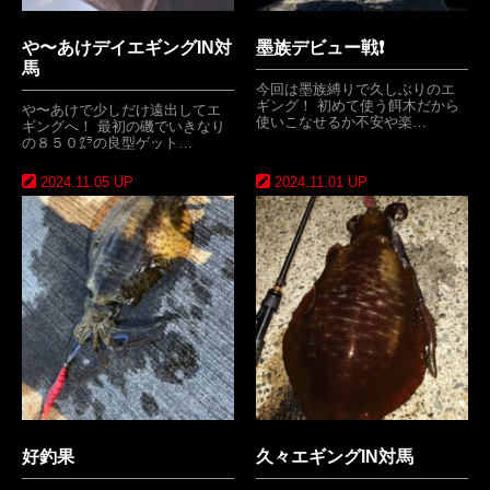
や〜あけデイエギングIN対
墨族デビュー戦❗️
馬
今回は墨族縛りで久しぶりのエ
ギング！ 初めて使う餌木だから
や〜あけで少しだけ遠出してエ
使いこなせるか不安や楽…
ギングへ！ 最初の磯でいきなり
の８５０㌘の良型ゲット…
2024.11.05 UP
2024.11.01 UP
好釣果
久々エギングIN対馬