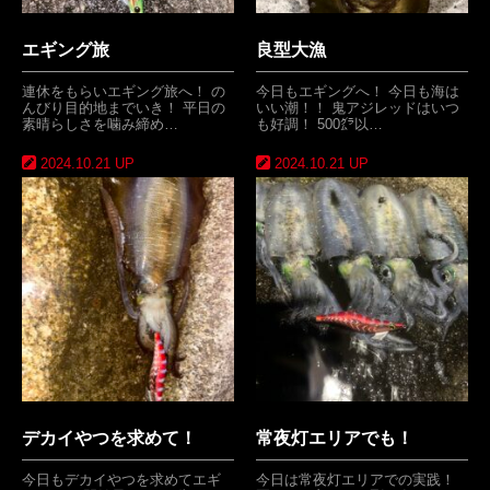
エギング旅
良型大漁
連休をもらいエギング旅へ！ の
今日もエギングへ！ 今日も海は
んびり目的地までいき！ 平日の
いい潮！！ 鬼アジレッドはいつ
素晴らしさを噛み締め…
も好調！ 500㌘以…
2024.10.21 UP
2024.10.21 UP
デカイやつを求めて！
常夜灯エリアでも！
今日もデカイやつを求めてエギ
今日は常夜灯エリアでの実践！