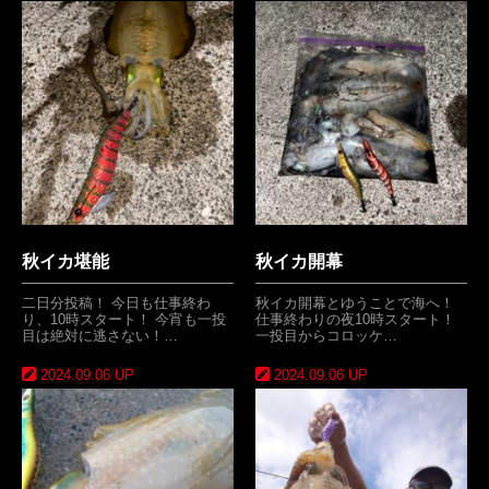
秋イカ堪能
秋イカ開幕
二日分投稿！ 今日も仕事終わ
秋イカ開幕とゆうことで海へ！
り、10時スタート！ 今宵も一投
仕事終わりの夜10時スタート！
目は絶対に逃さない！…
一投目からコロッケ…
2024.09.06 UP
2024.09.06 UP