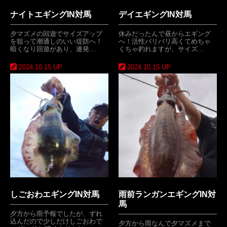
ナイトエギングIN対馬
デイエギングIN対馬
夕マズメの回遊でサイズアップ
休みだったんで昼からエギング
を狙って潮通しのいい堤防へ！
へ！活性バリバリ高くてめちゃ
暗くなり回遊があり、連発…
くちゃ釣れますが、サイズ…
2024.10.15 UP
2024.10.15 UP
しごおわエギングIN対馬
雨前ランガンエギングIN対
馬
夕方から雨予報でしたが、ずれ
込んだので少しだけしごおわで
夕方から雨なんで夕マズメまで