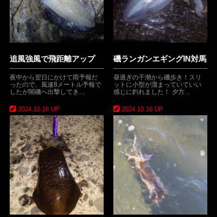
追風強風で飛距離アップ
磯ランガンエギングIN対馬
夜中から翌日にかけて雨予報だ
昼過ぎの干潮から磯歩き！スリ
ったので、風速8メートル予報で
ットに小型が溜まっていていい
したが闇磯へ出撃してき…
感じに釣れました！ 夕方…
2024.10.16 UP
2024.10.16 UP