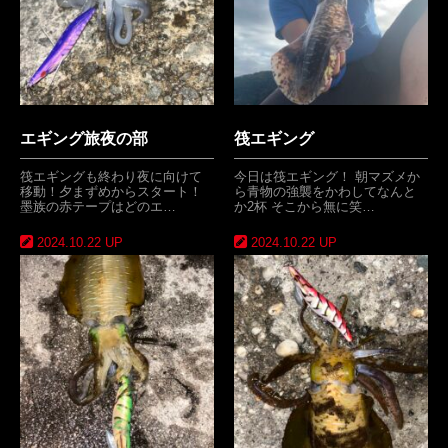
エギング旅夜の部
筏エギング
筏エギングも終わり夜に向けて
今日は筏エギング！ 朝マズメか
移動！夕まずめからスタート！
ら青物の強襲をかわしてなんと
墨族の赤テープはどのエ…
か2杯 そこから無に笑…
2024.10.22 UP
2024.10.22 UP