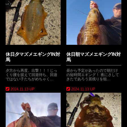
休日夕マズメエギングIN対
休日朝マズメエギングIN対
馬
馬
夕方から再度、出撃！！！じっ
昼から予定があったので朝だけ
くり腰を据えて回遊待ち、回遊
の短時間エギング！ 夜にさして
ではない子たちがめちゃく…
きたであろう居残りを狙…
2024.11.13 UP
2024.11.13 UP