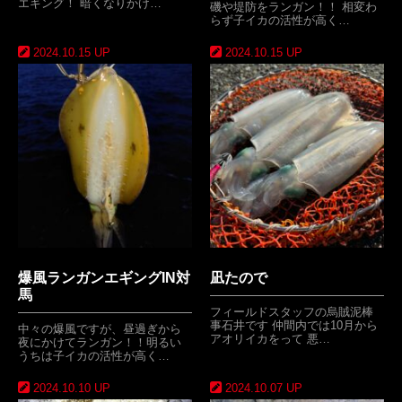
エギング！ 暗くなりかけ…
磯や堤防をランガン！！ 相変わ
らず子イカの活性が高く…
2024.10.15 UP
2024.10.15 UP
爆風ランガンエギングIN対
凪たので
馬
フィールドスタッフの烏賊泥棒
事石井です 仲間内では10月から
中々の爆風ですが、昼過ぎから
アオリイカをって 悪…
夜にかけてランガン！！明るい
うちは子イカの活性が高く…
2024.10.10 UP
2024.10.07 UP