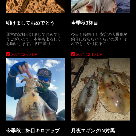
明けましておめでとう
今季秋3杯目
運営の皆様明けましておめでと
今日も筏釣り！ 安定の大爆風笑
うございます。本年もよろしく
釣りにならないくらいの風！ そ
お願いします。 例年通り…
れでも、やり切るこ…
2024.12.20 UP
2024.12.19 UP
今季秋二杯目キロアップ
月夜エギングIN対馬