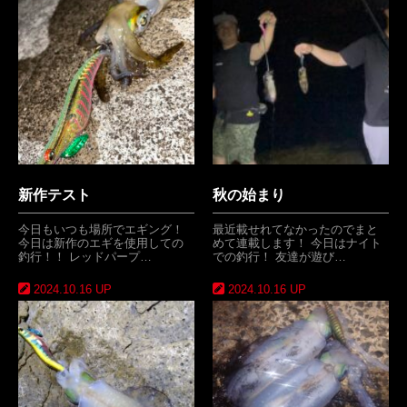
新作テスト
秋の始まり
今日もいつも場所でエギング！
最近載せれてなかったのでまと
今日は新作のエギを使用しての
めて連載します！ 今日はナイト
釣行！！ レッドパープ…
での釣行！ 友達が遊び…
2024.10.16 UP
2024.10.16 UP