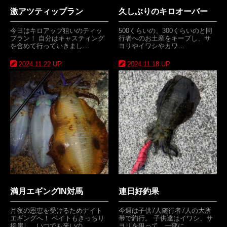
激アツティップラン
久しぶりのキロオーバー
今日はキロアップ狙いのティッ
500くらいの、300くらいのと同
プラン！ 自分はキャスティング
行者へのお土産をキープし、サ
を含めて行っていきまし…
ヨリやイワシやカワ…
2024.11.22 UP
2024.11.18 UP
満月エギングIN対馬
連日好釣果
月夜の恩恵を受けるためナイト
今週は子供7人随行者7人の大所
エギングへ！ ベイトもきっちり
帯で釣行。 子供達はイワシ、サ
接岸し、いつでも来いの…
ヨリを狙って、一部に…