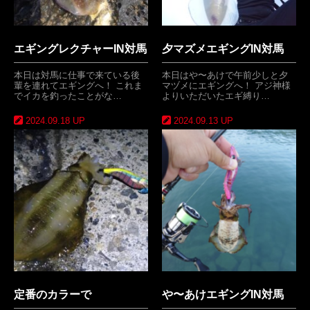
エギングレクチャーIN対馬
夕マズメエギングIN対馬
本日は対馬に仕事で来ている後
本日はや〜あけで午前少しと夕
輩を連れてエギングへ！ これま
マヅメにエギングへ！ アジ神様
でイカを釣ったことがな…
よりいただいたエギ縛り…
2024.09.18 UP
2024.09.13 UP
定番のカラーで
や〜あけエギングIN対馬