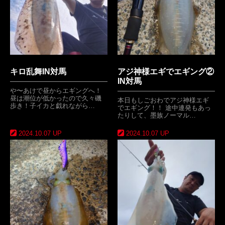
キロ乱舞IN対馬
アジ神様エギでエギング②
IN対馬
や〜あけで昼からエギングへ！
昼は潮位が低かったので久々磯
本日もしごおわでアジ神様エギ
歩き！子イカと戯れながら…
でエギング！！ 途中連発もあっ
たりして、墨族ノーマル…
2024.10.07 UP
2024.10.07 UP