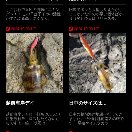
しごおわで近所の堤防にエギン
回遊でボッと大型も見えたがち
グへ！！ この日は子イカの活性
ょっかいだすのが早い個体ばか
がすこぶる高く暗くなり…
り（笑）今日はリリース多…
2024.10.03 UP
2024.10.03 UP
越前海岸デイ
日中のサイズは…
越前海岸シャロー打ち 久しぶり
日中の越前海岸地磯へ行ってき
に墨族解放、ロスしたくないか
ました。 今回は越前南方の磯で
らですよ（笑） 状況は…
す。 早速ケイムラカラ…