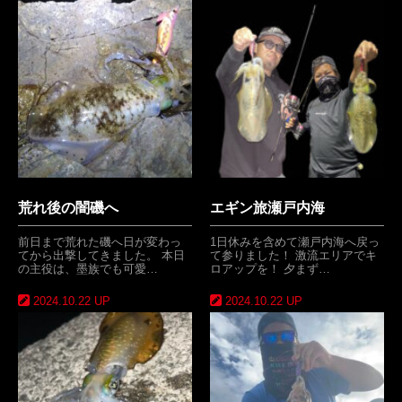
荒れ後の闇磯へ
エギン旅瀬戸内海
前日まで荒れた磯へ日が変わっ
1日休みを含めて瀬戸内海へ戻っ
てから出撃してきました。 本日
て参りました！ 激流エリアでキ
の主役は、墨族でも可愛…
ロアップを！ 夕まず…
2024.10.22 UP
2024.10.22 UP