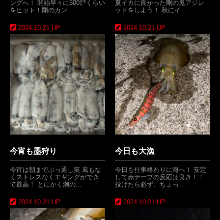
ングへ！ 開始早々に500㌘くらい
夏イカに良かった剛の鬼アジレ
をヒット！剛のカン…
ッドをしよう！ 秋にイ…
2024.10.21 UP
2024.10.21 UP
今宵も墨狩り
今日も大漁
今宵は朝までぶっ通し笑 風もな
今日も仕事終わりに海へ！ 安定
くストレスなくエギングができ
して赤テープの反応は良き！！
て最高！ とにかく潮の…
投げたら必ず、ちょっ…
2024.10.21 UP
2024.10.21 UP