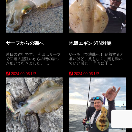
サーフからの磯へ
地磯エギングIN対馬
連日の釣行です。 今回はサーフ
や〜あけで地磯へ！ 到着すると
で回遊大型狙いからの磯の居つ
暑いけど、風もなく、潮も動い
き狙いで行きました。 …
ていい感じ！ 早々に子…
2024.09.06 UP
2024.09.06 UP