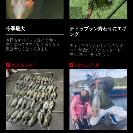
今季最大
ティップラン終わりにエギ
ング
今日もキロアップ狙いで海へ！
寒くなってきてだいぶ渋くなり
ティップランおわりにエギング
数は出なくなってきまし…
へ！ 常夜灯エリアでスタート！
中々渋い！ それでも…
2024.11.29 UP
2024.11.27 UP