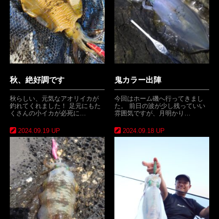
秋、絶好調です
鬼カラー出陣
秋らしい、元気なアオリイカが
今回はホーム磯へ行ってきまし
釣れてくれました！ 足元にもた
た。 前日の波が少し残っていい
くさんの小イカが必死に…
雰囲気ですが、月明かり…
2024.09.19 UP
2024.09.18 UP