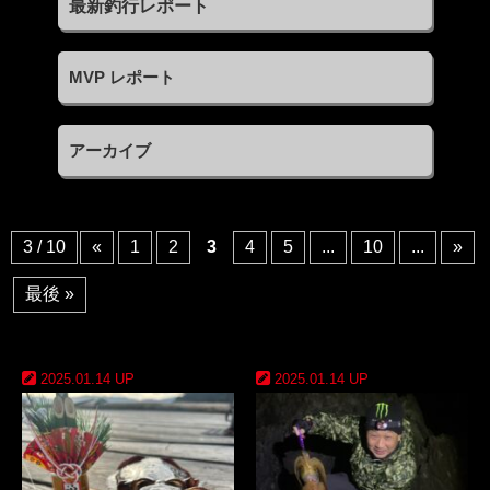
MVP レポート
アーカイブ
3 / 10
«
1
2
3
4
5
...
10
...
»
最後 »
2025.01.14 UP
2025.01.14 UP