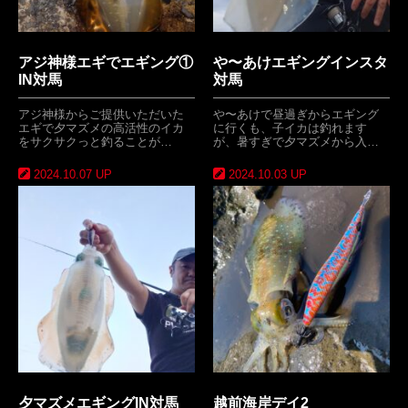
アジ神様エギでエギング①
や〜あけエギングインスタ
IN対馬
対馬
アジ神様からご提供いただいた
や〜あけで昼過ぎからエギング
エギで夕マズメの高活性のイカ
に行くも、子イカは釣れます
をサクサクっと釣ることが…
が、暑すぎで夕マズメから入…
2024.10.07 UP
2024.10.03 UP
夕マズメエギングIN対馬
越前海岸デイ2