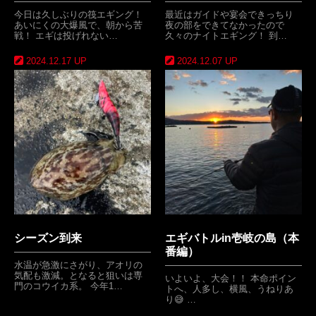
今日は久しぶりの筏エギング！
最近はガイドや宴会できっちり
あいにくの大爆風で、朝から苦
夜の部をできてなかったので
戦！ エギは投げれない…
久々のナイトエギング！ 到…
2024.12.17 UP
2024.12.07 UP
シーズン到来
エギバトルin壱岐の島（本
番編）
水温が急激にさがり、アオリの
気配も激減。となると狙いは専
いよいよ、大会！！ 本命ポイン
門のコウイカ系。 今年1…
トへ、人多し、横風、うねりあ
り😅 …