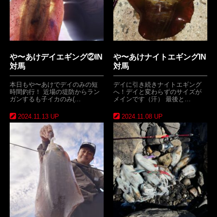
や〜あけデイエギング②IN
や〜あけナイトエギングIN
対馬
対馬
本日もや〜あけでデイのみの短
デイに引き続きナイトエギング
時間釣行！ 近場の堤防からラン
へ！デイと変わらずのサイズが
ガンするも子イカのみ(…
メインです（汗） 最後と…
2024.11.13 UP
2024.11.08 UP