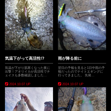
気温下がって高活性!?
雨が降る前に
気温が下がり肌寒くなった夜に
翌日の予報を見ると1日中雨の予
出撃！アオリイカが高活性でチ
報だったのでナイトエギングに
ェイスも多数確認しました…
行ってきました。 先発…
2024.10.07 UP
2024.10.07 UP