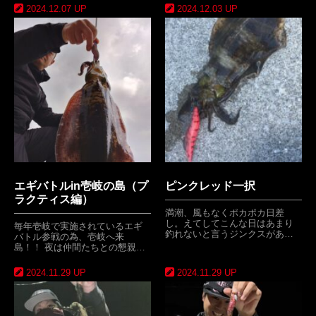
2024.12.07 UP
2024.12.03 UP
エギバトルin壱岐の島（プ
ピンクレッド一択
ラクティス編）
満潮、風もなくポカポカ日差
し。えてしてこんな日はあまり
毎年壱岐で実施されているエギ
釣れないと言うジンクスがあ…
バトル参戦の為、壱岐へ来
島！！ 夜は仲間たちとの懇親…
2024.11.29 UP
2024.11.29 UP