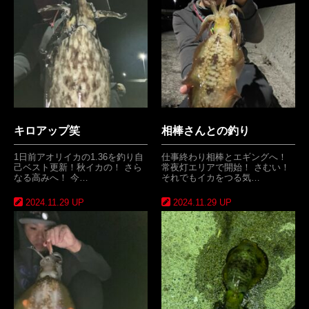
キロアップ笑
相棒さんとの釣り
1日前アオリイカの1.36を釣り自
仕事終わり相棒とエギングへ！
己ベスト更新！秋イカの！ さら
常夜灯エリアで開始！ さむい！
なる高みへ！ 今…
それでもイカをつる気…
2024.11.29 UP
2024.11.29 UP