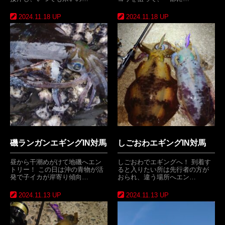
2024.11.18 UP
2024.11.18 UP
磯ランガンエギングIN対馬
しごおわエギングIN対馬
昼から干潮めがけて地磯へエン
しごおわでエギングへ！ 到着す
トリー！ この日は沖の青物が活
ると入りたい所は先行者の方が
発で子イカが岸寄り傾向…
おられ、違う場所へエン…
2024.11.13 UP
2024.11.13 UP