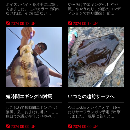
ポイズンベイトを片手に出撃し
や〜あけでエギングへ！ やや
てきました。 このカラーで釣れ
風、ややうねり、灼熱のコンデ
なければ、イカは居ない…
ィションで釣り開始！ 前…
2024.09.12 UP
2024.09.12 UP
短時間エギングIN対馬
いつもの越前サーフへ
しごおわで短時間エギングへ！
今回は休日ということで、ゆっ
無風、凪、おまけに暑い！ここ
たりサーフランガン予定で出撃
数日で水温が平年よりやや…
しました。 現場に着くと…
2024.09.09 UP
2024.09.09 UP