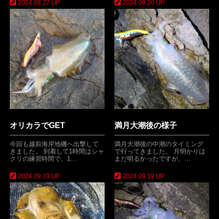
2024.09.27 UP
2024.09.20 UP
オリカラでGET
満月大潮後の様子
今回も越前海岸地磯へ出撃して
満月大潮後の中潮のタイミング
きました。 到着して1時間はシャ
で行ってきました。 月明かりは
クリの練習時間で、1…
まだ明るかったですが、…
2024.09.19 UP
2024.09.19 UP