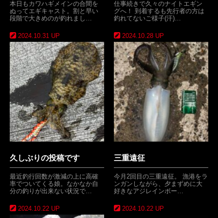
本日もカワハギメインの合間を
仕事続きで久々のナイトエギン
ぬってエギキャスト。割と早い
グへ！ 到着するも先行者の方は
段階で大きめのが釣れまし…
釣れてないご様子(汗)…
2024.10.31 UP
2024.10.28 UP
久しぶりの投稿です
三重遠征
最近釣行回数が激減の上に高確
今月2回目の三重遠征。 漁港をラ
率でついてくる娘。なかなか自
ンガンしながら、夕まずめに大
分の釣りが出来ない状況で…
好きなアジレインボー…
2024.10.22 UP
2024.10.22 UP