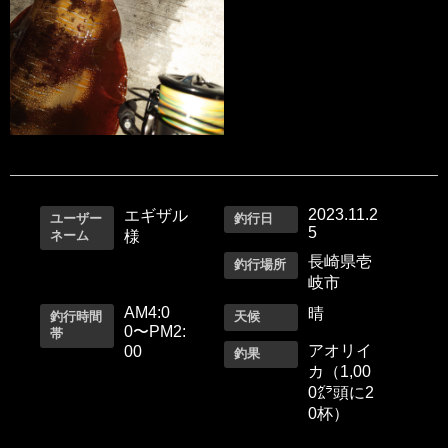
2023.11.2
エギザル
ユーザー
釣行日
5
ネーム
様
長崎県壱
釣行場所
岐市
AM4:0
晴
釣行時間
天候
0〜PM2:
帯
アオリイ
00
釣果
カ（1,00
0㌘頭に2
0杯）