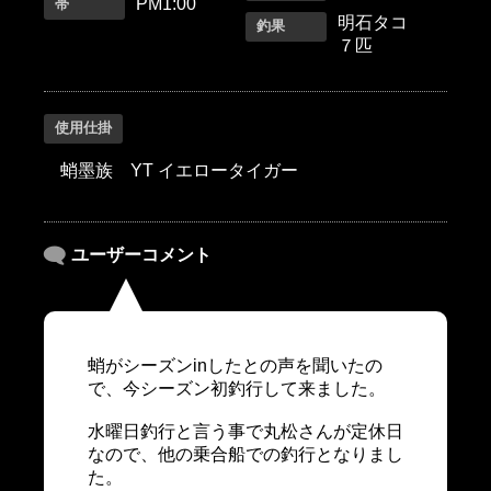
PM1:00
帯
明石タコ
釣果
７匹
使用仕掛
蛸墨族 YT イエロータイガー
ユーザーコメント
蛸がシーズンinしたとの声を聞いたの
で、今シーズン初釣行して来ました。
水曜日釣行と言う事で丸松さんが定休日
なので、他の乗合船での釣行となりまし
た。