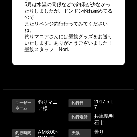
5月は水温の関係などで釣果が少なかっ
たりしましたが、ドンドン釣れ始めてる
ので
またリベンジ釣行行ってみてください
ね。
釣りマニアさんには墨族グッズをお送り
いたします。ありがとうございました！
墨族スタッフ Nori.
2017.5.1
釣りマニ
ユーザー
釣行日
7
ネーム
ア様
兵庫県明
釣行場所
石市
AＭ6:00~
曇り
釣行時間
天候