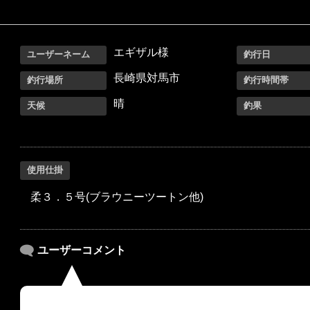
エギザル様
ユーザーネーム
釣行日
長崎県対馬市
釣行場所
釣行時間帯
晴
天候
釣果
使用仕掛
柔３．５号(ブラウニーツートン他)
ユーザーコメント