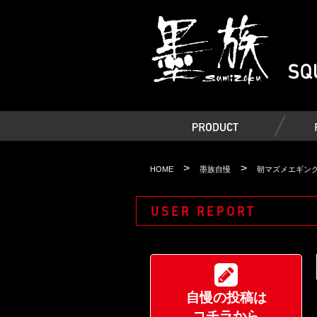
>
>
HOME
墨族自慢
朝マズメエギング
USER REPORT
自慢の投稿は
コチラから