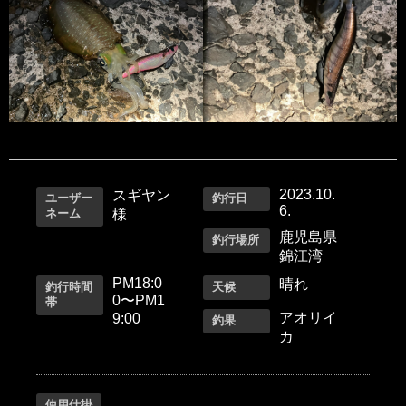
2023.10.
スギヤン
ユーザー
釣行日
6.
ネーム
様
鹿児島県
釣行場所
錦江湾
PM18:0
晴れ
釣行時間
天候
0〜PM1
帯
アオリイ
9:00
釣果
カ
使用仕掛