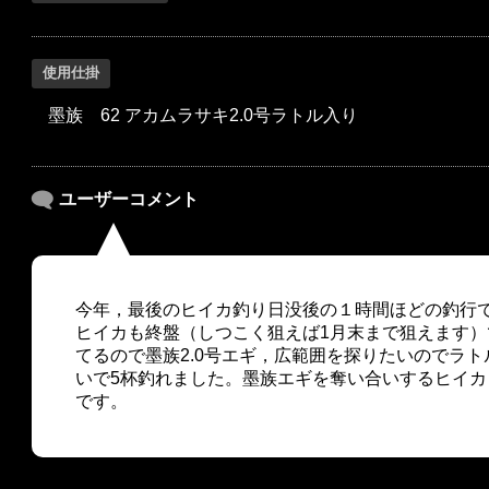
使用仕掛
墨族 62 アカムラサキ2.0号ラトル入り
ユーザーコメント
今年，最後のヒイカ釣り日没後の１時間ほどの釣行
ヒイカも終盤（しつこく狙えば1月末まで狙えます
てるので墨族2.0号エギ，広範囲を探りたいのでラ
いで5杯釣れました。墨族エギを奪い合いするヒイ
です。