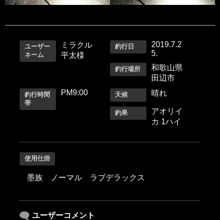
2019.7.2
ミラクル
ユーザー
釣行日
5.
ネーム
平太様
和歌山県
釣行場所
田辺市
PM9:00
晴れ
釣行時間
天候
帯
アオリイ
釣果
カ 1ハイ
使用仕掛
墨族 ノーマル ラブデラックス
ユーザーコメント