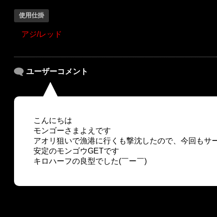
使用仕掛
アジ/レッド
ユーザーコメント
こんにちは
モンゴーさまよえです
アオリ狙いで漁港に行くも撃沈したので、今回もサ
安定のモンゴウGETです
キロハーフの良型でした(￣ー￣)