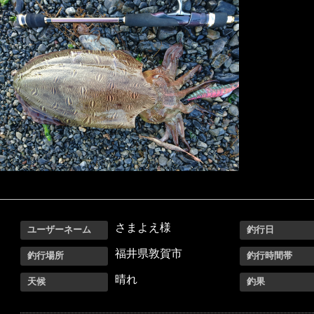
さまよえ様
ユーザーネーム
釣行日
福井県敦賀市
釣行場所
釣行時間帯
晴れ
天候
釣果