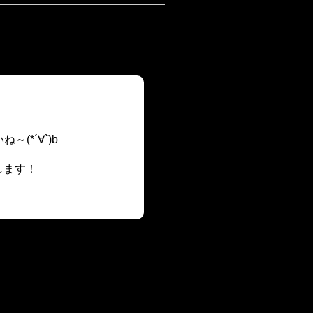
！
(*´∀`)b
します！