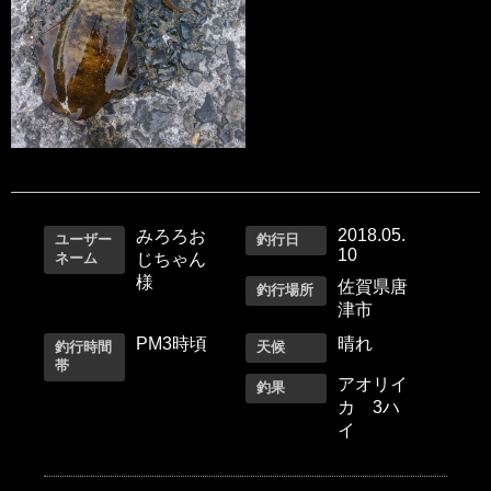
2018.05.
みろろお
ユーザー
釣行日
10
ネーム
じちゃん
様
佐賀県唐
釣行場所
津市
PM3時頃
晴れ
釣行時間
天候
帯
アオリイ
釣果
カ 3ハ
イ