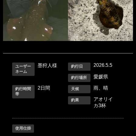
2026.5.5
墨狩人様
ユーザー
釣行日
ネーム
愛媛県
釣行場所
2日間
雨、晴
釣行時間
天候
帯
アオリイ
釣果
カ3杯
使用仕掛