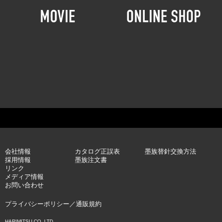
会社情報
カタログ正誤表
墨族替針交換方法
採用情報
墨族注文書
リンク
メディア情報
お問い合わせ
プライバシーポリシー
／
通販規約
HARIMITSU CO.,LTD.