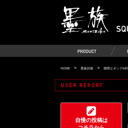
>
>
HOME
墨族自慢
隙間エギングin
USER REPORT
自慢の投稿は
コチラから