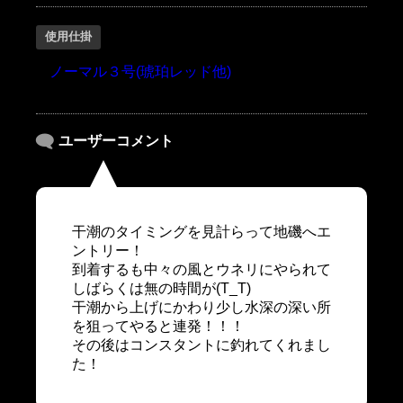
使用仕掛
ノーマル３号(琥珀レッド他)
ユーザーコメント
干潮のタイミングを見計らって地磯へエ
ントリー！
到着するも中々の風とウネリにやられて
しばらくは無の時間が(T_T)
干潮から上げにかわり少し水深の深い所
を狙ってやると連発！！！
その後はコンスタントに釣れてくれまし
た！