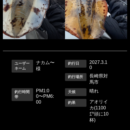
2027.3.1
ナカム〜
ユーザー
釣行日
0
ネーム
様
長崎県対
釣行場所
馬市
PM1:0
晴れ
釣行時間
天候
0〜PM6:
帯
アオリイ
00
釣果
カ(1100
㌘頭に10
杯)