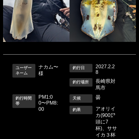
2027.2.2
ナカム〜
ユーザー
釣行日
8
ネーム
様
長崎県対
釣行場所
馬市
PМ1:0
曇
釣行時間
天候
0〜PM8:
帯
アオリイ
00
釣果
カ(900㌘
頭に7
杯)、ササ
イカ３杯