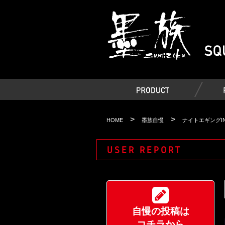
>
>
HOME
墨族自慢
ナイトエギングI
USER REPORT
自慢の投稿は
コチラから