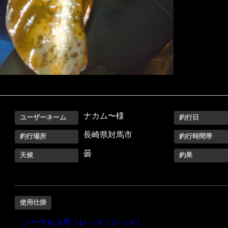
ナカム〜様
ユーザーネーム
釣行日
長崎県対馬市
釣行場所
釣行時間帯
曇
天候
釣果
使用仕掛
ノーマル３号（レッド／レッド）