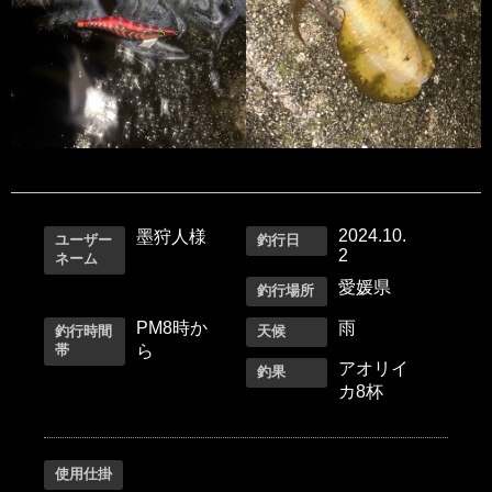
2024.10.
墨狩人様
ユーザー
釣行日
2
ネーム
愛媛県
釣行場所
PM8時か
雨
釣行時間
天候
帯
ら
アオリイ
釣果
カ8杯
使用仕掛