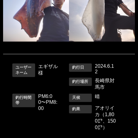
2024.6.1
エギザル
ユーザー
釣行日
2
ネーム
様
長崎県対
釣行場所
馬市
PM6:0
晴
釣行時間
天候
0〜PM8:
帯
アオリイ
00
釣果
カ（1,80
0㌘、150
0㌘）