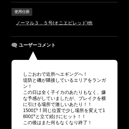
使用仕掛
ノーマル３．５号(オニエビレッド)他
ユーザーコメント
しごおわで近所へエギングへ！
堤防と磯が隣接しているエリアをランガ
ン！
この日は全く子イカのあたりもなく、嫌
な予感がしていましたが、ブレイクを横
に引ける場所で激しいあたり！！
1500㌘！同じ位置で少し場所を変えて1
800㌘と立て続けにヒット！！
この後はまた何もなくなり終了！