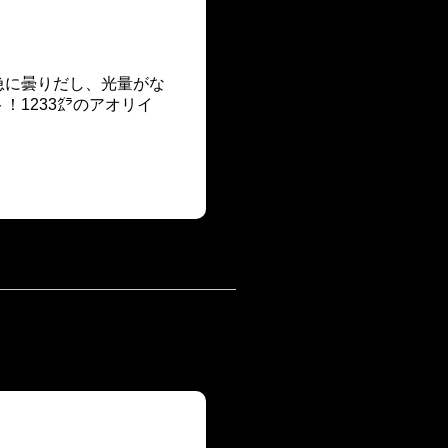
急に曇りだし、光量がな
！1233㌘のアオリイ