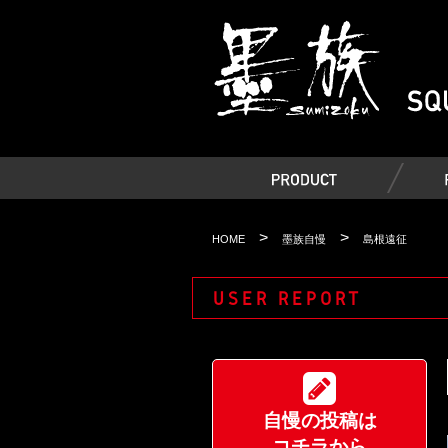
>
>
HOME
墨族自慢
島根遠征
USER REPORT
自慢の投稿は
コチラから