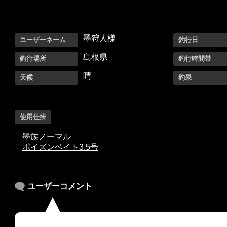
墨狩人様
ユーザーネーム
釣行日
島根県
釣行場所
釣行時間帯
晴
天候
釣果
使用仕掛
墨族ノーマル
ポイズンベイト3.5号
ユーザーコメント