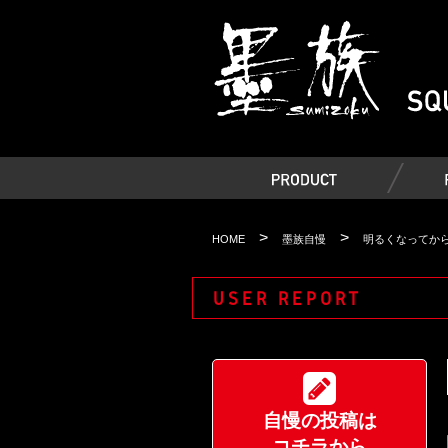
>
>
HOME
墨族自慢
明るくなってか
USER REPORT
自慢の投稿は
コチラから