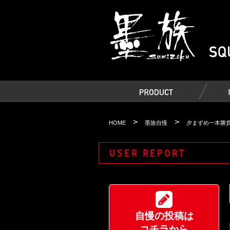
>
>
HOME
墨族自慢
夕まずめ一本勝
USER REPORT
自慢の投稿は
コチラから