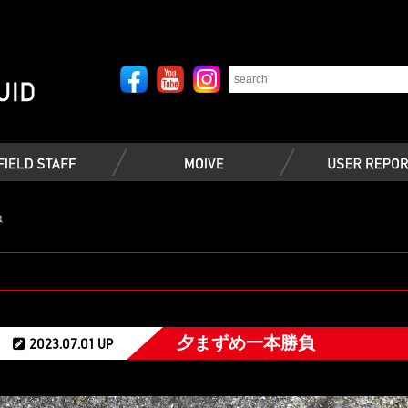
負
夕まずめ一本勝負
2023.07.01 UP