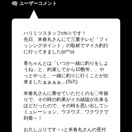
ユーザーコメント
ハリミツスタッフ
chi
☆です！
先日、米春丸さんにて三重テレビ「フィ
ッシングポイント」の取材でマイカ釣行
に行ってきました
(o^^o)
香ちゃんとは「いつか一緒に釣りをしよ
うね」と、約束してから
10
数年、、や
っとやっと、一緒に釣りに行くことが出
来ましたぁぁぁぁ…
(ToT;)
米春丸さんに乗せていただくのも〇年振
りで、その時の釣果がイカ絨毯が出来る
ほどだったので、その時を思い出してシ
ミュレーション。ウズウズ、ワクワクで
到着～！
お久しぶりです～♪と米春丸さんの受付