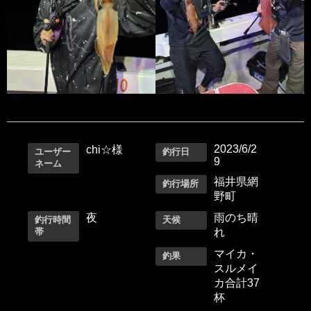
2023/6/2
chi☆様
ユーザー
釣行日
9
ネーム
福井県網
釣行場所
野町
夜
雨のち晴
釣行時間
天候
帯
れ
マイカ・
釣果
スルメイ
カ合計37
杯