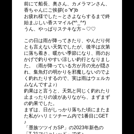
前にて船長、奥さん、カメラマンさん、
香ちゃんにご挨拶
(
ｏ
’
∀
’)b
お疲れ様でした～とさよならするまで終
始まぶしい香スマイル
(*^_^*)
うん、やっぱりステキな方～♡♡
この日は雨が降ってきたり、やんだり何
とも言えない天気でしたが、後半は次第
に落ち着き、暖かい季節になり、雨のお
かげで釣りやすい涼しい釣行となりまし
た。（雨が降っている方が月の光が隠さ
れ、集魚灯の明かりを邪魔しないのでよ
く釣れたりするので、実は雨はウェルカ
ムなんですよ♪）
釣果はと言うと、天気と同じく釣れたり
止まったりの波がありながら、まずまず
の釣果でした。
まずは、日がしっかり落ちた頃にまたま
た私がハリミツチーム内で1番目にGET
♪
「墨族ツツイカ
SP
」の
2023
年新色の
「
T-21
マジョレッド」です♪