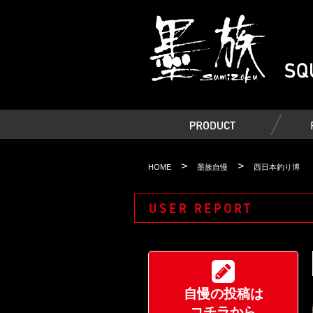
>
>
HOME
墨族自慢
西日本釣り博
USER REPORT
自慢の投稿は
コチラから