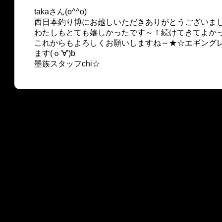
takaさん(o^^o)
西日本釣り博にお越しいただきありがとうございま
わたしもとても嬉しかったです～！続けてきてよかっ
これからもよろしくお願いしますね～★☆エギング
ます(ｏ'∀')b
墨族スタッフchi☆