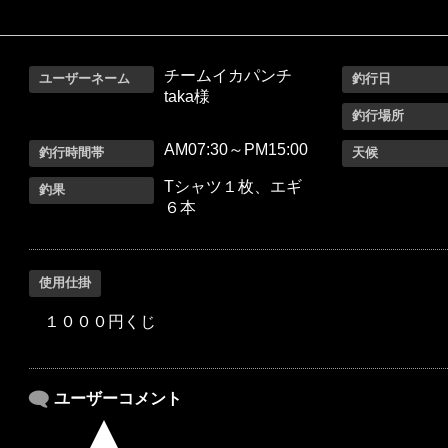
チームイカパンチ
ユーザーネーム
釣行日
taka様
釣行場所
AM07:30～PM15:00
釣行時間帯
天候
Tシャツ１枚、エギ
釣果
６本
使用仕掛
１０００円くじ
ユーザーコメント