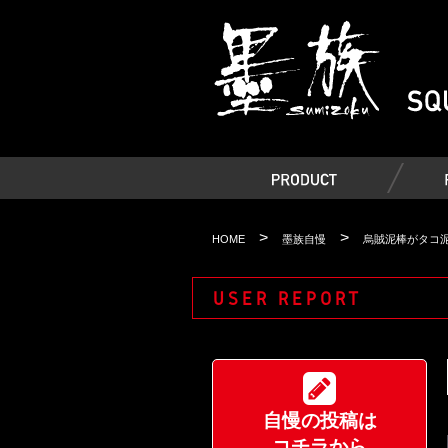
>
>
HOME
墨族自慢
烏賊泥棒がタコ
USER REPORT
自慢の投稿は
コチラから