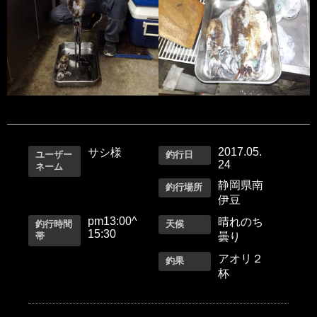
2017.05.
サシ様
ユーザー
釣行日
24
ネーム
静岡県南
釣行場所
伊豆
pm13:00^
晴れのち
釣行時間
天候
15:30
帯
曇り
アオリ２
釣果
杯