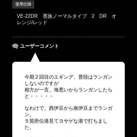
使用仕掛
VE-22DR 墨族ノーマルタイプ 2 DR オ
レンジ/レッド
ユーザーコメント
今期２回目のエギング、普段はランガン
しないのですが
相方が一言、海悪いからランガンしたら
と・・・・・
なわけで、西伊豆から南伊豆までランガ
ン。
５箇所位港見てヨサゲな港で打ちまし
た。