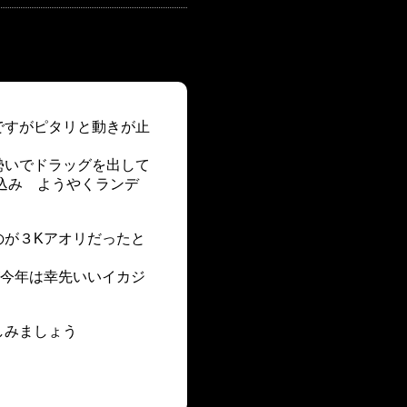
ですがピタリと動きが止
勢いでドラッグを出して
込み ようやくランデ
のが３Kアオリだったと
が今年は幸先いいイカジ
しみましょう