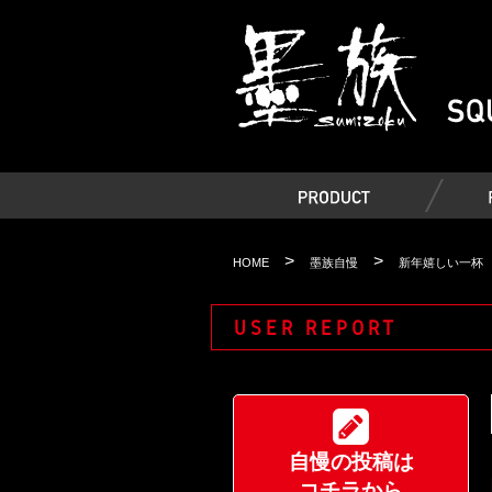
>
>
HOME
墨族自慢
新年嬉しい一杯
USER REPORT
自慢の投稿は
コチラから