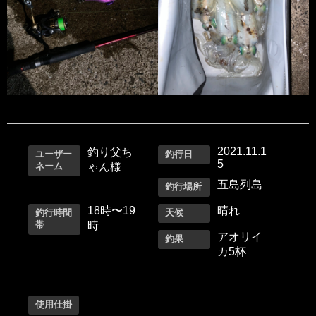
2021.11.1
釣り父ち
ユーザー
釣行日
5
ネーム
ゃん様
五島列島
釣行場所
18時〜19
晴れ
釣行時間
天候
帯
時
アオリイ
釣果
カ5杯
使用仕掛