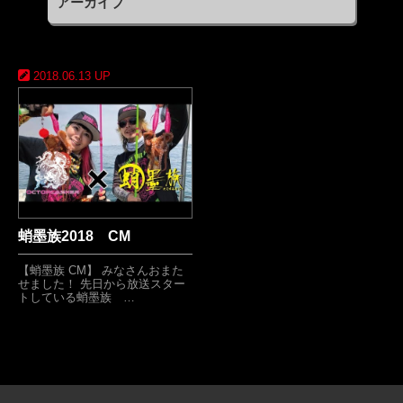
アーカイブ
2018.06.13 UP
蛸墨族2018 CM
【蛸墨族 CM】 みなさんおまた
せました！ 先日から放送スター
トしている蛸墨族 …