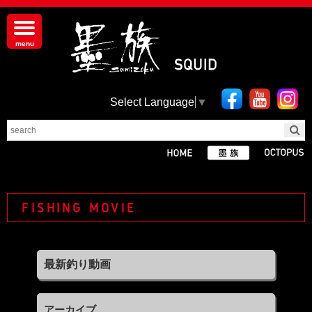
Select Language
▼
FISHING MOVIE
アーカイブ