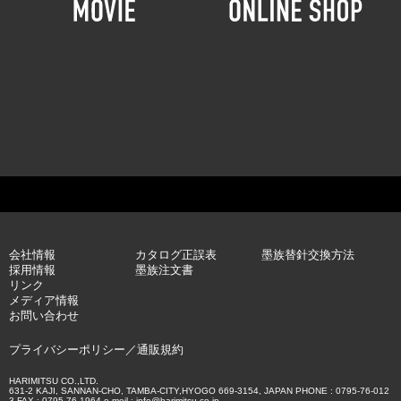
会社情報
カタログ正誤表
墨族替針交換方法
採用情報
墨族注文書
リンク
メディア情報
お問い合わせ
プライバシーポリシー
／
通販規約
HARIMITSU CO.,LTD.
631-2 KAJI, SANNAN-CHO, TAMBA-CITY,HYOGO 669-3154, JAPAN PHONE : 0795-76-012
3 FAX : 0795-76-1964 e-meil : info@harimitsu.co.jp