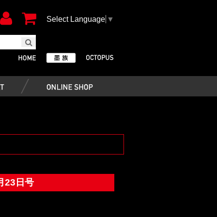
Select Language
▼
月23日号