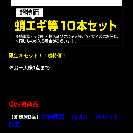
限定20セット！！超特価！！
※お一人様3点まで
③お得商品
お得商品 ¥2,400 30セット
【蛸墨族B品】
限定