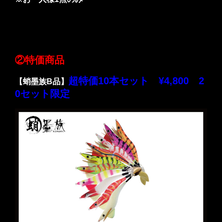
②特価商品
超特価10本セット ¥4,800 2
【蛸墨族B品】
0セット限定