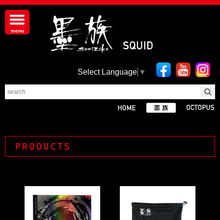
Select Language
▼
PRODUCTS