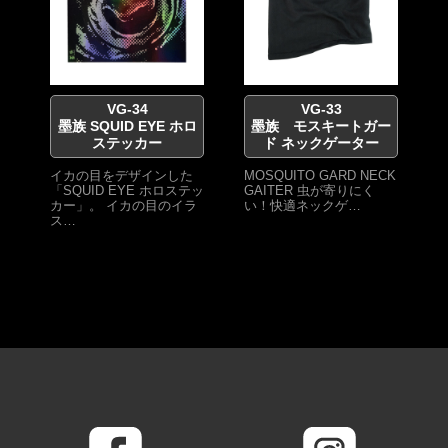
VG-34
VG-33
墨族 SQUID EYE ホロ
墨族 モスキートガー
ステッカー
ド ネックゲーター
イカの目をデザインした
MOSQUITO GARD NECK
「SQUID EYE ホロステッ
GAITER 虫が寄りにく
カー」。 イカの目のイラ
い！快適ネックゲ…
ス…