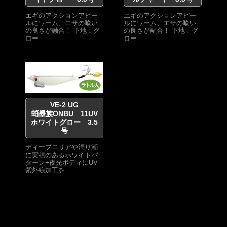
エギのアクションアピー
エギのアクションアピー
ルにワーム、エサの喰い
ルにワーム、エサの喰い
の良さが融合！ 下地：グ
の良さが融合！ 下地：グ
ロー
ロー
VE-2 UG
蛸墨族ONBU 11UV
ホワイトグロー 3.5
号
ディープエリアや濁り潮
に実積のあるホワイトパ
ターン+夜光ボディにUV
紫外線加工を…