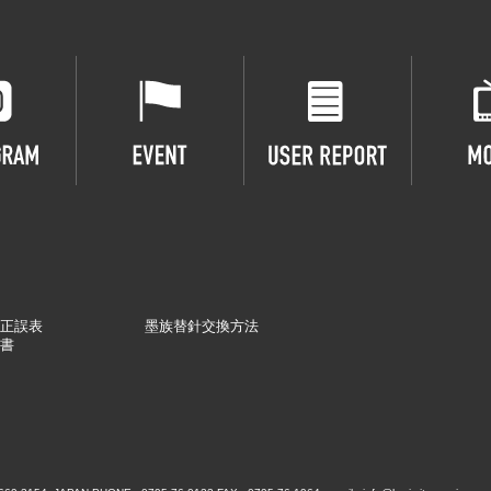
正誤表
墨族替針交換方法
書