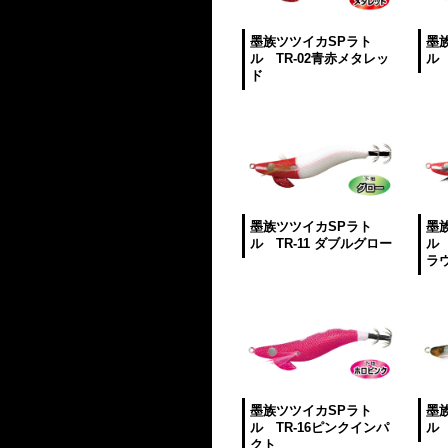
墨族ツツイカSPラト
墨
ル TR-02青赤メタレッ
ル 
ド
墨族ツツイカSPラト
墨
ル TR-11 ダブルグロー
ル 
ラ
墨族ツツイカSPラト
墨
ル TR-16ピンクインパ
ル 
クト