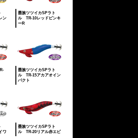
ト
墨族ツツイカSPラト
レン
ル TR-10レッドピンキ
ーR
R-
墨族ツツイカSPラト
ル TR-15アカアオイン
パクト
ト
墨族ツツイカSPラト
イワ
ル TR-20リアル赤エビ