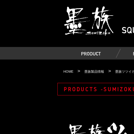
>
>
HOME
墨族製品情報
墨族ツツイカ
PRODUCTS -SUMIZOK