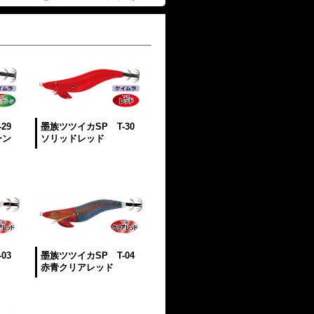
29
墨族ツツイカSP T-30
ーン
ソリッドレッド
03
墨族ツツイカSP T-04
赤青クリアレッド