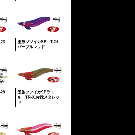
23
墨族ツツイカSP T-24
パープルレッド
28
墨族ツツイカSPラト
ル TR-01赤緑メタレッ
ド