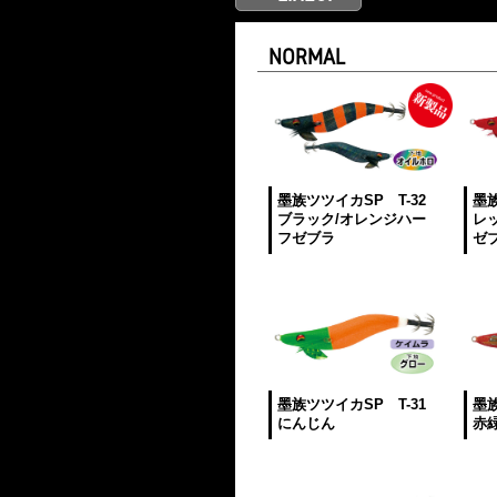
NORMAL
墨族ツツイカSP T-32
墨族
ブラック/オレンジハー
レ
フゼブラ
ゼ
墨族ツツイカSP T-31
墨族
にんじん
赤