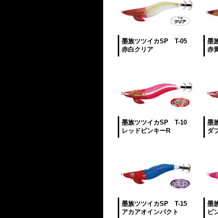
墨族ツツイカSP T-05
墨族
赤白クリア
赤
墨族ツツイカSP T-10
墨族
レッドピンキーR
ダ
墨族ツツイカSP T-15
墨族
アカアオインパクト
ピ