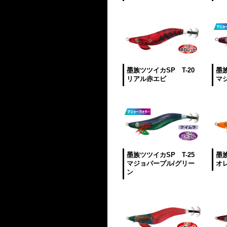
墨族ツツイカSP T-20
墨族
リアル赤エビ
マ
墨族ツツイカSP T-25
墨族
マジョパープル/グリー
オ
ン