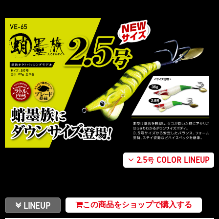
2.5
COLOR LINEUP
号
LINEUP
この商品をショップで購入する