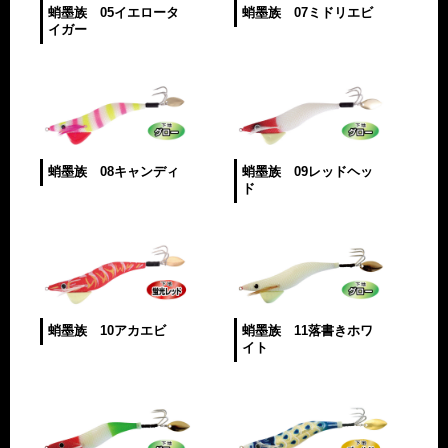
蛸墨族 05イエロータ
蛸墨族 07ミドリエビ
イガー
蛸墨族 08キャンディ
蛸墨族 09レッドヘッ
ド
蛸墨族 10アカエビ
蛸墨族 11落書きホワ
イト