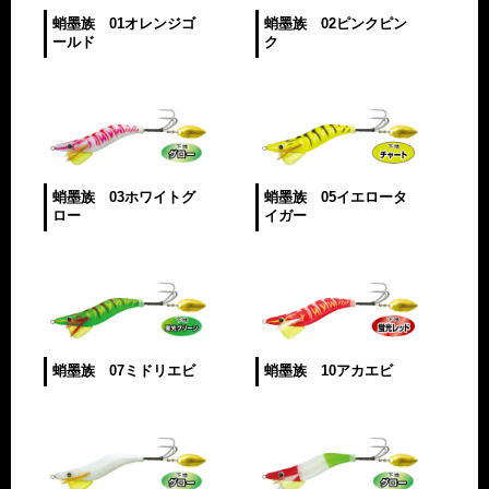
蛸墨族 01オレンジゴ
蛸墨族 02ピンクピン
ールド
ク
蛸墨族 03ホワイトグ
蛸墨族 05イエロータ
ロー
イガー
蛸墨族 07ミドリエビ
蛸墨族 10アカエビ