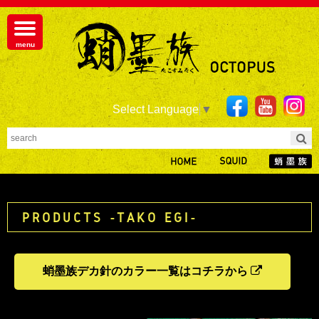
Select Language
▼
PRODUCTS -TAKO EGI-
蛸墨族デカ針のカラー一覧はコチラから