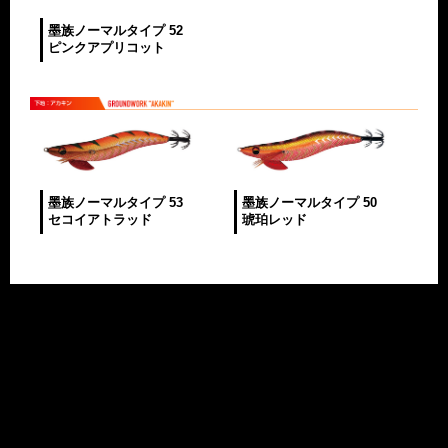
墨族ノーマルタイプ 52
ピンクアプリコット
墨族ノーマルタイプ 53
墨族ノーマルタイプ 50
セコイアトラッド
琥珀レッド