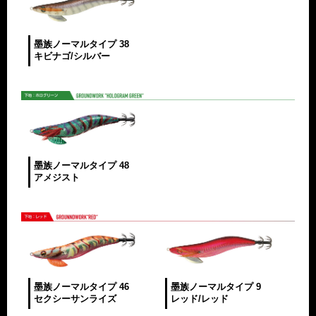
墨族ノーマルタイプ 38
キビナゴ/シルバー
墨族ノーマルタイプ 48
アメジスト
墨族ノーマルタイプ 46
墨族ノーマルタイプ 9
セクシーサンライズ
レッド/レッド