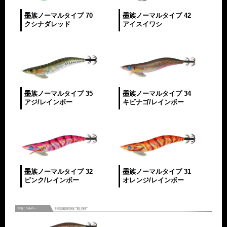
墨族ノーマルタイプ 70
墨族ノーマルタイプ 42
クシナダレッド
アイスイワシ
墨族ノーマルタイプ 35
墨族ノーマルタイプ 34
アジ/レインボー
キビナゴ/レインボー
墨族ノーマルタイプ 32
墨族ノーマルタイプ 31
ピンク/レインボー
オレンジ/レインボー