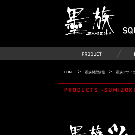
>
>
HOME
墨族製品情報
墨族ツツイカ
PRODUCTS -SUMIZOK