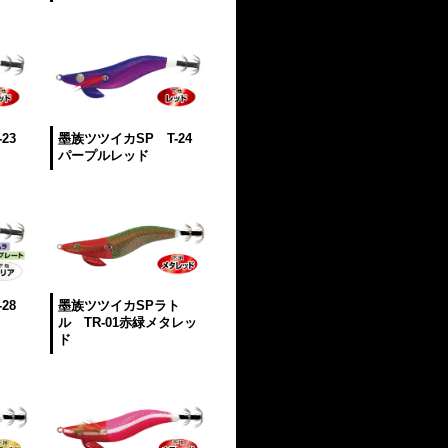
23
墨族ツツイカSP T-24
パープルレッド
28
墨族ツツイカSPラト
ル TR-01赤緑メタレッ
ド