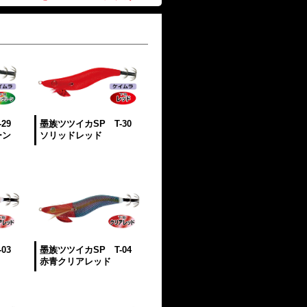
29
墨族ツツイカSP T-30
ーン
ソリッドレッド
03
墨族ツツイカSP T-04
赤青クリアレッド