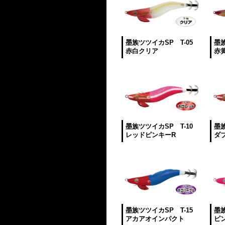
墨族ツツイカSP T-05
墨族
赤白クリア
赤
墨族ツツイカSP T-10
墨族
レッドピンキーR
ダ
墨族ツツイカSP T-15
墨族
アカアオインパクト
ピ