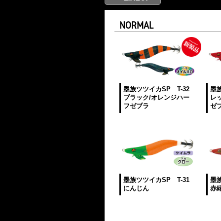
NORMAL
墨族ツツイカSP T-32
墨族
ブラック/オレンジハー
レ
フゼブラ
ゼ
墨族ツツイカSP T-31
墨族
にんじん
赤