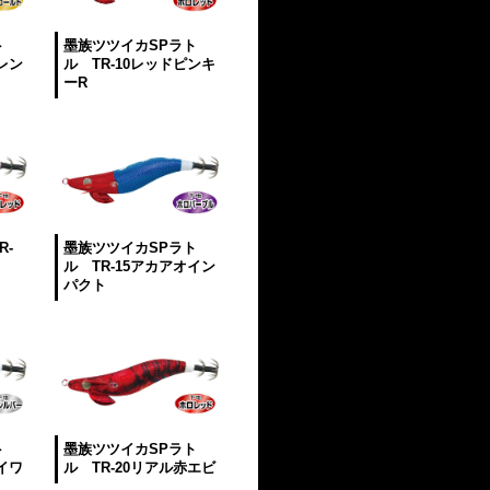
ト
墨族ツツイカSPラト
レン
ル TR-10レッドピンキ
ーR
R-
墨族ツツイカSPラト
ル TR-15アカアオイン
パクト
ト
墨族ツツイカSPラト
イワ
ル TR-20リアル赤エビ