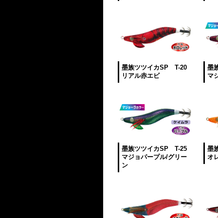
墨族ツツイカSP T-20
墨族
リアル赤エビ
マ
墨族ツツイカSP T-25
墨族
マジョパープル/グリー
オ
ン