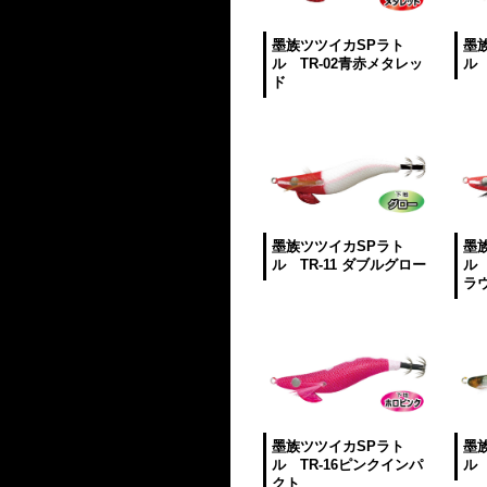
墨族ツツイカSPラト
墨
ル TR-02青赤メタレッ
ル 
ド
墨族ツツイカSPラト
墨
ル TR-11 ダブルグロー
ル 
ラ
墨族ツツイカSPラト
墨
ル TR-16ピンクインパ
ル 
クト